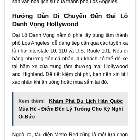
sản văn hóa lịch sử của thành phố Los Angeles.
Hướng Dẫn Di Chuyển Đến Đại Lộ
Danh Vọng Hollywood
Đại Lộ Danh Vọng nằm ở phía tây trung tâm thành
phố Los Angeles, dễ dàng tiếp cận qua các tuyến xa
lộ như Interstate 10, 110 và U.S. Route 101. Nếu đi
bằng phương tiện cá nhân, du khách có thể đỗ xe
tại hầm xe của trung tâm thương mại Hollywood
and Highland. Để tiết kiệm chi phí, bạn nên xin bill
xác nhận khi ăn uống hoặc mua sắm tại đó.
Xem thêm:
Khám Phá Du Lịch Hàn Quốc
Mùa Hè - Điểm Đến Lý Tưởng Cho Kỳ Nghỉ
Oi Bức
Ngoài ra, tàu điện Metro Red cũng là một lựa chọn