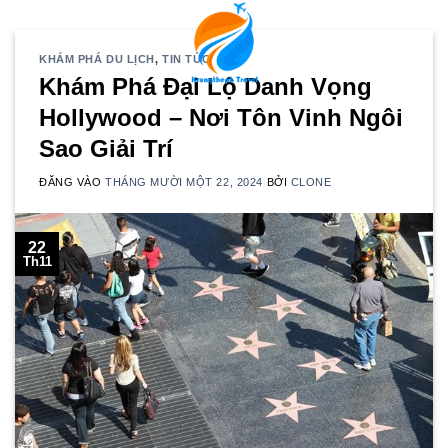
Bỏ
qua
nội
KHÁM PHÁ DU LỊCH
,
TIN TỨC
Khám Phá Đại Lộ Danh Vọng
dung
Hollywood – Nơi Tôn Vinh Ngôi
Sao Giải Trí
ĐĂNG VÀO
THÁNG MƯỜI MỘT 22, 2024
BỞI
CLONE
22
Th11