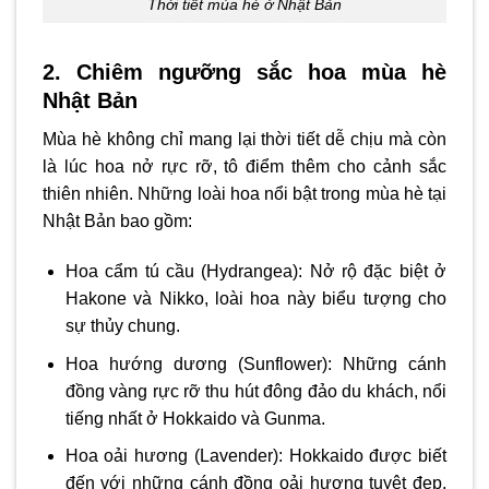
Thời tiết mùa hè ở Nhật Bản
2. Chiêm ngưỡng sắc hoa mùa hè
Nhật Bản
Mùa hè không chỉ mang lại thời tiết dễ chịu mà còn
là lúc hoa nở rực rỡ, tô điểm thêm cho cảnh sắc
thiên nhiên. Những loài hoa nổi bật trong mùa hè tại
Nhật Bản bao gồm:
Hoa cẩm tú cầu (Hydrangea): Nở rộ đặc biệt ở
Hakone và Nikko, loài hoa này biểu tượng cho
sự thủy chung.
Hoa hướng dương (Sunflower): Những cánh
đồng vàng rực rỡ thu hút đông đảo du khách, nổi
tiếng nhất ở Hokkaido và Gunma.
Hoa oải hương (Lavender): Hokkaido được biết
đến với những cánh đồng oải hương tuyệt đẹp,