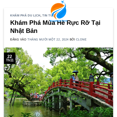
Bỏ
qua
nội
KHÁM PHÁ DU LỊCH
,
TIN TỨC
Khám Phá Mùa Hè Rực Rỡ Tại
dung
Nhật Bản
ĐĂNG VÀO
THÁNG MƯỜI MỘT 22, 2024
BỞI
CLONE
22
Th11