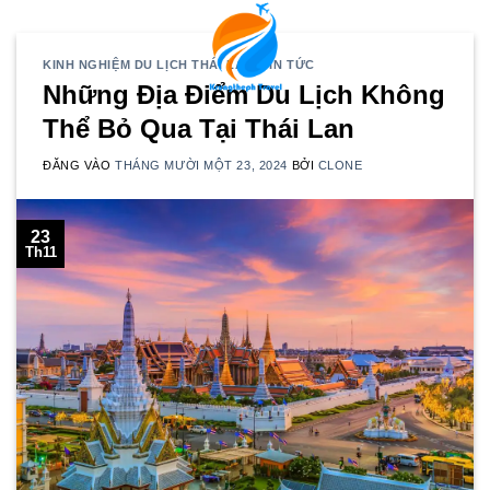
Bỏ
qua
nội
KINH NGHIỆM DU LỊCH THÁI LAN
,
TIN TỨC
Những Địa Điểm Du Lịch Không
dung
Thể Bỏ Qua Tại Thái Lan
ĐĂNG VÀO
THÁNG MƯỜI MỘT 23, 2024
BỞI
CLONE
23
Th11