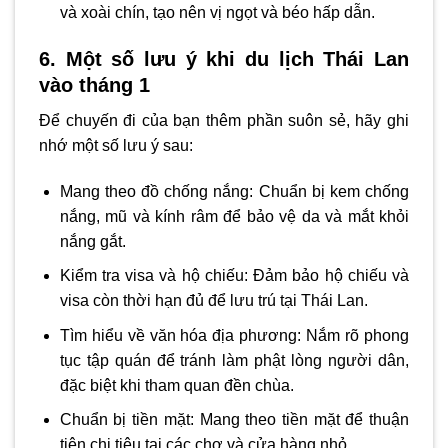
và xoài chín, tạo nên vị ngọt và béo hấp dẫn.
6. Một số lưu ý khi du lịch Thái Lan
vào tháng 1
Để chuyến đi của bạn thêm phần suôn sẻ, hãy ghi
nhớ một số lưu ý sau:
Mang theo đồ chống nắng: Chuẩn bị kem chống
nắng, mũ và kính râm để bảo vệ da và mắt khỏi
nắng gắt.
Kiểm tra visa và hộ chiếu: Đảm bảo hộ chiếu và
visa còn thời hạn đủ để lưu trú tại Thái Lan.
Tìm hiểu về văn hóa địa phương: Nắm rõ phong
tục tập quán để tránh làm phật lòng người dân,
đặc biệt khi tham quan đền chùa.
Chuẩn bị tiền mặt: Mang theo tiền mặt để thuận
tiện chi tiêu tại các chợ và cửa hàng nhỏ.