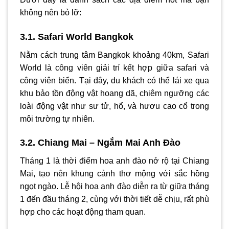
không nên bỏ lỡ:
3.1. Safari World Bangkok
Nằm cách trung tâm Bangkok khoảng 40km, Safari
World là công viên giải trí kết hợp giữa safari và
công viên biển. Tại đây, du khách có thể lái xe qua
khu bảo tồn động vật hoang dã, chiêm ngưỡng các
loài động vật như sư tử, hổ, và hươu cao cổ trong
môi trường tự nhiên.
3.2. Chiang Mai – Ngắm Mai Anh Đào
Tháng 1 là thời điểm hoa anh đào nở rộ tại Chiang
Mai, tạo nên khung cảnh thơ mộng với sắc hồng
ngọt ngào. Lễ hội hoa anh đào diễn ra từ giữa tháng
1 đến đầu tháng 2, cùng với thời tiết dễ chịu, rất phù
hợp cho các hoạt động tham quan.