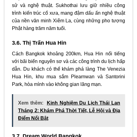
sử và nghệ thuật. Sukhothai lưu giữ nhiều công
trình kiến trúc cổ xưa, mang đậm dấu ấn nghệ thuật
của nền văn minh Xiêm La, cùng những pho tượng
Phật hàng trăm năm tuổi.
3.6. Thị Trấn Hua Hin
Cách Bangkok khoảng 200km, Hua Hin nổi tiếng
với bãi biển nguyên sơ và các công trình du lịch hấp
dẫn. Du khách có thể khám phá làng The Venezia
Hua Hin, khu mua sắm Plearnwan và Santorini
Park, hòa mình vào không gian lãng mạn.
Xem thêm:
Kinh Nghiệm Du Lịch Thái Lan
Tháng 2: Khám Phá Thời Tiết, Lễ Hội và Địa
Điểm Nổi Bật
3.7. Dream World Bangkok