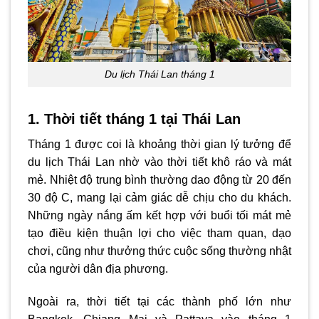
Du lịch Thái Lan tháng 1
1. Thời tiết tháng 1 tại Thái Lan
Tháng 1 được coi là khoảng thời gian lý tưởng để
du lịch Thái Lan nhờ vào thời tiết khô ráo và mát
mẻ. Nhiệt độ trung bình thường dao động từ 20 đến
30 độ C, mang lại cảm giác dễ chịu cho du khách.
Những ngày nắng ấm kết hợp với buổi tối mát mẻ
tạo điều kiện thuận lợi cho việc tham quan, dạo
chơi, cũng như thưởng thức cuộc sống thường nhật
của người dân địa phương.
Ngoài ra, thời tiết tại các thành phố lớn như