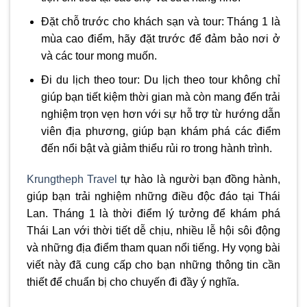
Đặt chỗ trước cho khách sạn và tour: Tháng 1 là
mùa cao điểm, hãy đặt trước để đảm bảo nơi ở
và các tour mong muốn.
Đi du lịch theo tour: Du lịch theo tour không chỉ
giúp bạn tiết kiệm thời gian mà còn mang đến trải
nghiệm trọn vẹn hơn với sự hỗ trợ từ hướng dẫn
viên địa phương, giúp bạn khám phá các điểm
đến nổi bật và giảm thiểu rủi ro trong hành trình.
Krungtheph Travel
tự hào là người bạn đồng hành,
giúp bạn trải nghiệm những điều độc đáo tại Thái
Lan. Tháng 1 là thời điểm lý tưởng để khám phá
Thái Lan với thời tiết dễ chịu, nhiều lễ hội sôi động
và những địa điểm tham quan nổi tiếng. Hy vọng bài
viết này đã cung cấp cho bạn những thông tin cần
thiết để chuẩn bị cho chuyến đi đầy ý nghĩa.