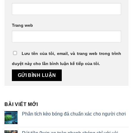
Trang web
Lưu tên của tôi, email, và trang web trong trình
duyệt này cho lần bình luận kế tiếp của tôi.
BÀI VIẾT MỚI
Phân tích kèo bóng đá chuẩn xác cho người chơi