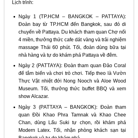
Lịch trình:
Ngày 1 (TP.HCM – BANGKOK – PATTAYA):
Đoàn bay từ TP.HCM đến Bangkok, sau đó di
chuyển về Pattaya. Du khách tham quan Chợ nổi
4 miền, thưởng thức cafe dát vàng và trải nghiệm
massage Thái 60 phút. Tối, đoàn dùng bữa tại
nhà hàng và tự do khám phá Pattaya về đêm.
Ngày 2 (PATTAYA): Đoàn tham quan Đảo Coral
để tắm biển và chơi trò chơi. Tiếp theo là Vườn
Thực Vật nhiệt đới Nong Nooch và Aloe Wood
Museum. Tối, thưởng thức buffet BBQ và xem
show Alcazar.
Ngày 3 (PATTAYA – BANGKOK): Đoàn tham
quan Đồi Khao Phra Tamnak và Khao Chee
Chan, dùng Lẩu Suki tự chọn, rồi khám phá
Modern Latex. Tối, nhận phòng khách sạn tại
Bangkok và tự do khám phá.