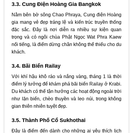
3.3. Cung Điện Hoàng Gia Bangkok
Nằm bên bờ sông Chao Phraya, Cung điện Hoàng
gia mang vẻ đẹp tráng lệ và kiến trúc truyền thống
đặc sắc. Đây là nơi diễn ra nhiều sự kiện quan
trọng và có ngôi chùa Phật Ngọc Wat Phra Kaew
nổi tiếng, là điểm dừng chân không thể thiếu cho du
khách.
3.4. Bãi Biển Railay
Với khí hậu khô ráo và nắng vàng, tháng 1 là thời
điểm lý tưởng để khám phá bãi biển Railay ở Krabi.
Du khách có thể tận hưởng các hoạt động ngoài trời
như lặn biển, chèo thuyền và leo núi, trong không
gian thiên nhiên tuyệt đẹp.
3.5. Thành Phố Cổ Sukhothai
Đây là điểm đến dành cho những ai yêu thích lịch