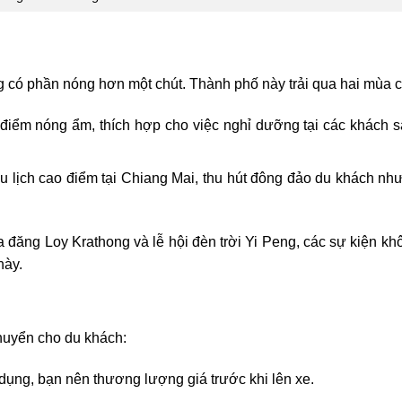
có phần nóng hơn một chút. Thành phố này trải qua hai mùa c
 điểm nóng ẩm, thích hợp cho việc nghỉ dưỡng tại các khách 
u lịch cao điểm tại Chiang Mai, thu hút đông đảo du khách nh
oa đăng Loy Krathong và lễ hội đèn trời Yi Peng, các sự kiện kh
này.
huyển cho du khách:
 dụng, bạn nên thương lượng giá trước khi lên xe.