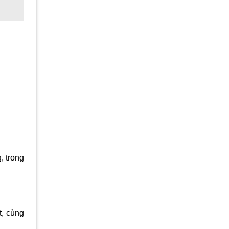
, trong
t, cùng