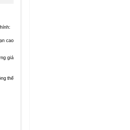
hính:
sạn cao
ưng giá
ông thể