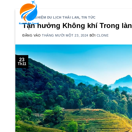
Bỏ
qua
TRA
nội
KINH NGHIỆM DU LỊCH THÁI LAN
,
TIN TỨC
Tận hưởng Không khí Trong lành
dung
ĐĂNG VÀO
THÁNG MƯỜI MỘT 23, 2024
BỞI
CLONE
23
Th11