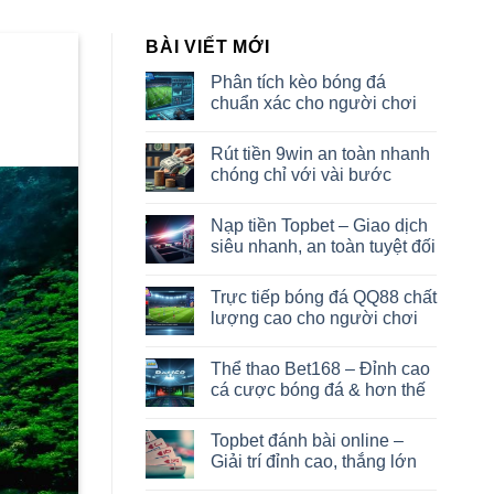
BÀI VIẾT MỚI
Phân tích kèo bóng đá
chuẩn xác cho người chơi
Rút tiền 9win an toàn nhanh
chóng chỉ với vài bước
Nạp tiền Topbet – Giao dịch
siêu nhanh, an toàn tuyệt đối
Trực tiếp bóng đá QQ88 chất
lượng cao cho người chơi
Thể thao Bet168 – Đỉnh cao
cá cược bóng đá & hơn thế
Topbet đánh bài online –
Giải trí đỉnh cao, thắng lớn